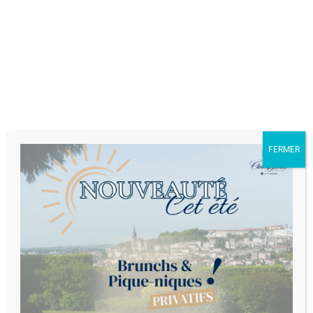
emplacement parking intérieur et
extérieur, des chambres d’hôtes,
une cuisine ouverte entièrement
équipée, une piscine et même une
activité directe potentielle : le Golf
de l’Hirondelle.
FERMER