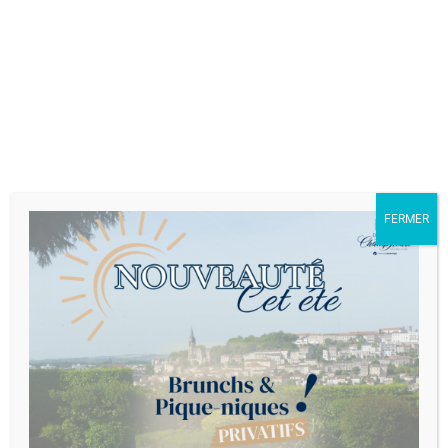
NOS COORDONNEES :
Adresse
Champ-Fleuri, Rue de l'Hirondelle,
16000 Angoulême
Mail
FERMER
contact.champfleuri@gmail.com
Téléphone
+33 6 85 34 47 68